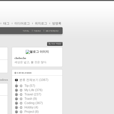
태그
미디어로그
위치로그
방명록
FEED
chobocho
세상은 넓고, 볼 것은 많다.
indows
분류 전체보기
(1067)
Tip
(57)
My Life
(376)
Travel
(237)
Trash
(9)
Coding
(367)
Hobby
(4)
Project
(8)