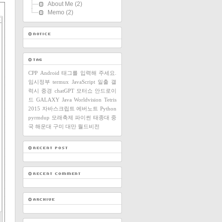
About Me
(2)
Memo
(2)
CPP
Android
태그를 입력해 주세요.
임시정부
termux
JavaScript
일출
갤
럭시
중경
chatGPT
모터쇼
안드로이
드
GALAXY
Java
Worldvision
Tetris
2015
자바스크립트
에버노트
Python
pyrmdup
모래축제
파이썬
태종대
중
국
해운대
구미
대만
월드비전