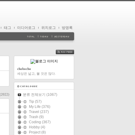
태그
미디어로그
위치로그
방명록
FEED
chobocho
세상은 넓고, 볼 것은 많다.
 (2022)
분류 전체보기
(1067)
Tip
(57)
My Life
(376)
Travel
(237)
Trash
(9)
Coding
(367)
Hobby
(4)
Project
(8)