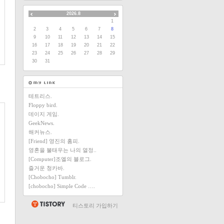
2026.8
1
2
3
4
5
6
7
8
9
10
11
12
13
14
15
16
17
18
19
20
21
22
23
24
25
26
27
28
29
30
31
테트리스.
Floppy bird.
데이지 게임.
GeekNews.
해커뉴스.
[Friend] 영진의 홈피.
영혼을 불태우는 나의 열정..
[Computer]조엘의 블로그.
즐거운 청카바.
[Chobocho] Tumblr.
[chobocho] Simple Code ….
티스토리 가입하기