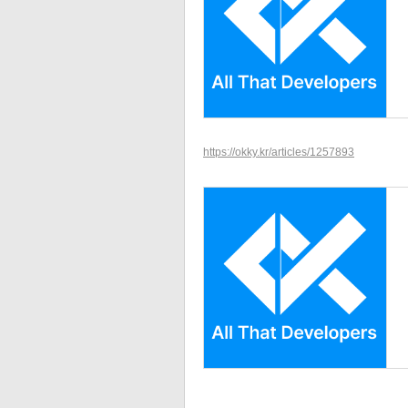
https://okky.kr/articles/1257893