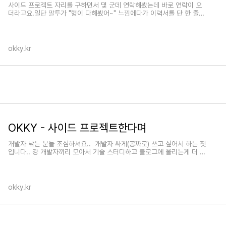
사이드 프로젝트 자리를 구하면서 몇 군데 연락해봤는데 바로 연락이 오
더라고요.일단 말투가 "형이 다해봤어~" 느낌에다가 이력서를 단 한 줄도
«
»
안 읽어보셨더라고요.그리고 소개하길, 스터디
okky.kr
OKKY - 사이드 프로젝트한다며
개발자 낚는 분들 조심하셔요.. 개발자 싸게(공짜로) 쓰고 싶어서 하는 짓
입니다.. 걍 개발자끼리 모아서 기술 스터디하고 블로그에 올리는게 더 낫
습니다..
okky.kr