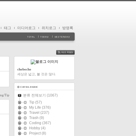
태그
미디어로그
위치로그
방명록
FEED
chobocho
세상은 넓고, 볼 것은 많다.
ng/Tip
분류 전체보기
(1067)
Tip
(57)
My Life
(376)
Travel
(237)
Trash
(9)
Coding
(367)
Hobby
(4)
Project
(8)