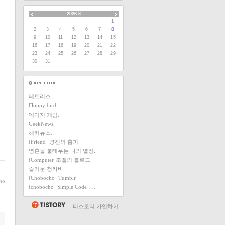
2026.8
1
2
3
4
5
6
7
8
9
10
11
12
13
14
15
16
17
18
19
20
21
22
23
24
25
26
27
28
29
30
31
테트리스.
Floppy bird.
데이지 게임.
GeekNews.
해커뉴스.
[Friend] 영진의 홈피.
영혼을 불태우는 나의 열정..
[Computer]조엘의 블로그.
즐거운 청카바.
[Chobocho] Tumblr.
ho
[chobocho] Simple Code ….
티스토리 가입하기