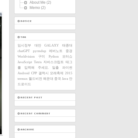
About Me
(2)
Memo
(2)
임시정부
대만
GALAXY
태종대
chatGPT
pyrmdup
에버노트
중경
Worldvision
구미
Python
모터쇼
JavaScript
Tetris
자바스크립트
태그
를 입력해 주세요.
일출
파이썬
Android
CPP
갤럭시
모래축제
2015
termux
월드비전
해운대
중국
Java
안
드로이드