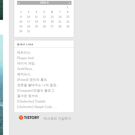
2026.8
1
2
3
4
5
6
7
8
9
10
11
12
13
14
15
16
17
18
19
20
21
22
23
24
25
26
27
28
29
30
31
테트리스.
Floppy bird.
데이지 게임.
GeekNews.
해커뉴스.
[Friend] 영진의 홈피.
영혼을 불태우는 나의 열정..
[Computer]조엘의 블로그.
즐거운 청카바.
[Chobocho] Tumblr.
[chobocho] Simple Code ….
티스토리 가입하기