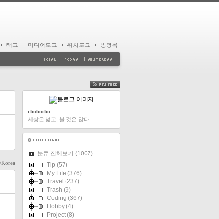
태그
미디어로그
위치로그
방명록
FEED
chobocho
세상은 넓고, 볼 것은 많다.
분류 전체보기
(1067)
l/Korea
Tip
(57)
My Life
(376)
Travel
(237)
Trash
(9)
Coding
(367)
Hobby
(4)
Project
(8)