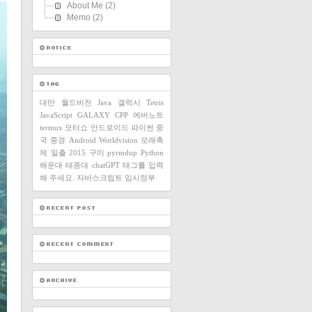
About Me
(2)
Memo
(2)
대만
월드비전
Java
갤럭시
Tetris
JavaScript
GALAXY
CPP
에버노트
termux
모터쇼
안드로이드
파이썬
중
국
중경
Android
Worldvision
모래축
제
일출
2015
구미
pyrmdup
Python
해운대
태종대
chatGPT
태그를 입력
해 주세요.
자바스크립트
임시정부