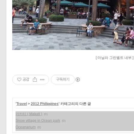
[ 마닐라 그린벨트 내부 ]
공감
구독하기
'
Travel
>
2012 Philippines
' 카테고리의 다른 글
마카티 ( Makati )
(0)
Snow village in Ocean park
(0)
Oceanarium
(0)