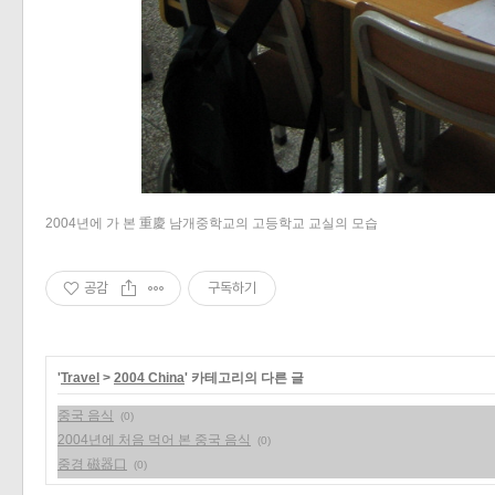
«
»
2004년에 가 본 重慶 남개중학교의 고등학교 교실의 모습
공감
구독하기
'
Travel
>
2004 China
' 카테고리의 다른 글
중국 음식
(0)
2004년에 처음 먹어 본 중국 음식
(0)
중경 磁器口
(0)