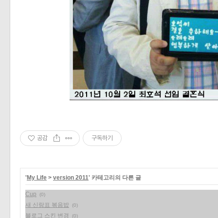
공감
구독하기
'
My Life
>
version 2011
' 카테고리의 다른 글
Cup
(0)
새 신랑표 볶음밥
(0)
블로그 스킨 변경
(0)