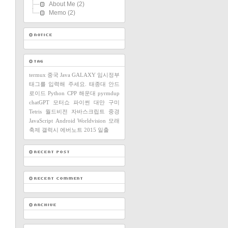
About Me
(2)
Memo
(2)
termux
중국
Java
GALAXY
임시정부
태그를 입력해 주세요.
태종대
안드
로이드
Python
CPP
해운대
pyrmdup
chatGPT
모터쇼
파이썬
대만
구미
Tetris
월드비전
자바스크립트
중경
JavaScript
Android
Worldvision
모래
축제
갤럭시
에버노트
2015
일출