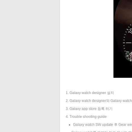
1. Galaxy watch designer 설치
2. Galaxy watch designer와 Galaxy wa
3. Galaxy app store 등록 하기
4. Trouble shooting guide
Galaxy watch SW update 후 Gea