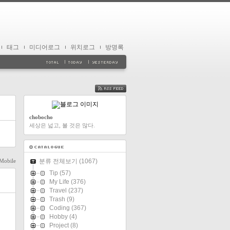
태그
미디어로그
위치로그
방명록
FEED
chobocho
세상은 넓고, 볼 것은 많다.
Mobile
분류 전체보기
(1067)
Tip
(57)
My Life
(376)
Travel
(237)
Trash
(9)
Coding
(367)
Hobby
(4)
Project
(8)