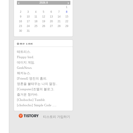
2026.8
1
2
3
4
5
6
7
8
9
10
11
12
13
14
15
16
17
18
19
20
21
22
23
24
25
26
27
28
29
30
31
테트리스.
Floppy bird.
데이지 게임.
GeekNews.
해커뉴스.
[Friend] 영진의 홈피.
영혼을 불태우는 나의 열정..
[Computer]조엘의 블로그.
즐거운 청카바.
[Chobocho] Tumblr.
[chobocho] Simple Code ….
티스토리 가입하기