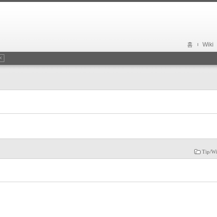
홈
Wiki
Tip/W