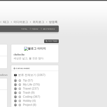
태그
미디어로그
위치로그
방명록
FEED
chobocho
세상은 넓고, 볼 것은 많다.
indows
분류 전체보기
(1067)
Tip
(57)
My Life
(376)
Travel
(237)
Trash
(9)
Coding
(367)
Hobby
(4)
Project
(8)