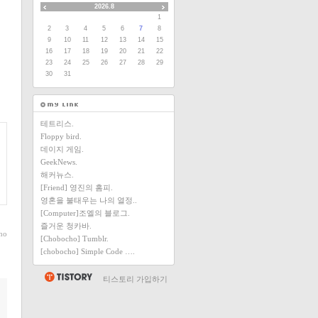
2026.8
1
2
3
4
5
6
7
8
9
10
11
12
13
14
15
16
17
18
19
20
21
22
23
24
25
26
27
28
29
30
31
테트리스.
Floppy bird.
데이지 게임.
GeekNews.
해커뉴스.
[Friend] 영진의 홈피.
영혼을 불태우는 나의 열정..
[Computer]조엘의 블로그.
즐거운 청카바.
ho
[Chobocho] Tumblr.
[chobocho] Simple Code ….
티스토리 가입하기