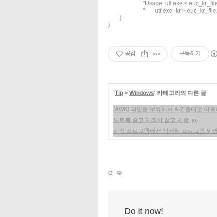
			"Usage: utf.exe < euc_kr_file.txt\n" +

			"       utf.exe -kr > euc_kr_file.txt\n")

	}

}
공감
구독하기
'
Tip
>
Windows
' 카테고리의 다른 글
[AWK] 파일을 분류해서 A-Z 폴더로 이
노트북 중고 거래시 참고 사항
(0)
시작 프로그램에서 삭제된 프로그램 찌
Do it now!