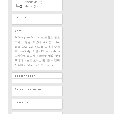
About Me
(2)
Memo
(2)
Python
pyrmdup
자바스크립트
안드
로이드
중경
해운대
파이썬
Tetris
2015
GALAXY
태그를 입력해 주세
요.
JavaScript
대만
CPP
Worldvision
모래축제
월드비전
termux
일출
Java
구미
에버노트
모터쇼
임시정부
갤럭
시
태종대
중국
chatGPT
Android