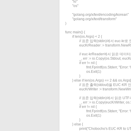
	"io"

	"os"

	"golang.org/x/text/encoding/korean"

	"golang.org/x/text/transform"

)

func main() {

	if len(os.Args) < 2 {

		// 표준 입력(stdin)에서 euc-kr로 인코딩된 데이터를 읽습니다.

		eucKrReader := transform.NewReader(os.Stdin, korean.EUCKR.NewDecoder())

		// euc-krReader에서 읽은 데이터를 utf-8로 변환하여 표준 출력(stdout)에 씁니다.

		_, err := io.Copy(os.Stdout, eucKrReader)

		if err != nil {

			fmt.Fprintf(os.Stderr, "Error: %v\n", err)

			os.Exit(1)

		}

	} else if len(os.Args) == 2 && os.Args[1] == "-kr" {

		// 표준 출력(stdout)을 EUC-KR 인코더로 래핑합니다.

		eucKrWriter := transform.NewWriter(os.Stdout, korean.EUCKR.NewEncoder())

		// 표준 입력(stdin)에서 읽은 UTF-8 데이터를 EUC-KR로 변환하여 씁니다.

		_, err := io.Copy(eucKrWriter, os.Stdin)

		if err != nil {

			fmt.Fprintf(os.Stderr, "Error: %v\n", err)

			os.Exit(1)

		}

	} else {

		print("Chobocho's EUC-KR to UTF-8 Converter V0.2\n" +
