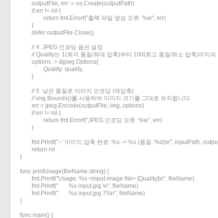
	outputFile, err := os.Create(outputPath)

	if err != nil {

«
»
		return fmt.Errorf("출력 파일 생성 오류: %w", err)

	}

	defer outputFile.Close()

	// 4. JPEG 인코딩 옵션 설정

	// Quality는 1(최저 품질/최대 압축)부터 100(최고 품질/최소 압축)까지의 값입니다.

	options := &jpeg.Options{

		Quality: quality,

	}

	// 5. 낮은 품질로 이미지 인코딩 (재압축)

	// img.Bounds()를 사용하여 이미지 크기를 그대로 유지합니다.

	err = jpeg.Encode(outputFile, img, options)

	if err != nil {

		return fmt.Errorf("JPEG 인코딩 오류: %w", err)

	}

	fmt.Printf("✅ 이미지 압축 완료: %s -> %s (품질: %d)\n", inputPath, outputPath, quality)

	return nil

}

func printUsage(fileName string) {

	fmt.Printf("Usage: %s <input image file> [Quality]\n", fileName)

	fmt.Printf("       %s input.jpg \n", fileName)

	fmt.Printf("       %s input.jpg 75\n", fileName)

}

func main() {
