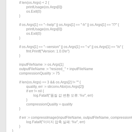
	if len(os.Args) < 2 {

		printUsage(os.Args[0])

		os.Exit(0)

	}

	if os.Args[1] == "--help" || os.Args[1] == "-h" || os.Args[1] == "/?" {

		printUsage(os.Args[0])

		os.Exit(0)

	}

	if os.Args[1] == "--version" || os.Args[1] == "-v" || os.Args[1] == "/v" {

		fmt.Printf("Version: 1.0.0\n")

	}

	inputFileName := os.Args[1]

	outputFileName := "resized_" + inputFileName

	compressionQuality := 75

	if len(os.Args) == 3 && os.Args[2] != "" {

		quality, err := strconv.Atoi(os.Args[2])

		if err != nil {

			log.Fatalf("품질 값 변환 오류: %v", err)

		}

		compressionQuality = quality

	}

	if err := compressImage(inputFileName, outputFileName, compressionQuality); err != nil {

		log.Fatalf("이미지 압축 실패: %v", err)

	}

}