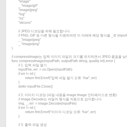
	"image"

	_ "image/gif"

	"image/jpeg"

	"log"

	"os"

	"strconv"

	// JPEG 디코딩을 위해 필요합니다.

	// PNG, GIF 등 다른 형식을 지원하려면 이 아래에 해당 형식을 _로 import 해야 합니다.

	_ "image/jpeg"

	_ "image/png"

)

// compressImage는 입력 이미지 파일의 크기를 유지하면서 JPEG 품질을 
func compressImage(inputPath, outputPath string, quality int) error {

	// 1. 입력 파일 열기

	inputFile, err := os.Open(inputPath)

	if err != nil {

		return fmt.Errorf("입력 파일 열기 오류: %w", err)

	}

	defer inputFile.Close()

	// 2. 이미지 디코딩 (파일 내용을 image.Image 인터페이스로 변환)

	// image.Decode는 파일의 형식을 자동으로 감지합니다.

	img, _, err := image.Decode(inputFile)

	if err != nil {

		return fmt.Errorf("이미지 디코딩 오류: %w", err)

	}

	// 3. 출력 파일 생성
