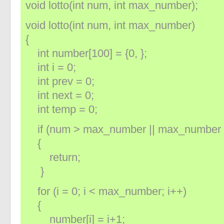
void lotto(int num, int max_number);
«
»
void lotto(int num, int max_number)
{
int number[100] = {0, };
int i = 0;
int prev = 0;
int next = 0;
int temp = 0;
if (num > max_number || max_number <
{
return;
}
for (i = 0; i < max_number; i++)
{
number[i] = i+1;