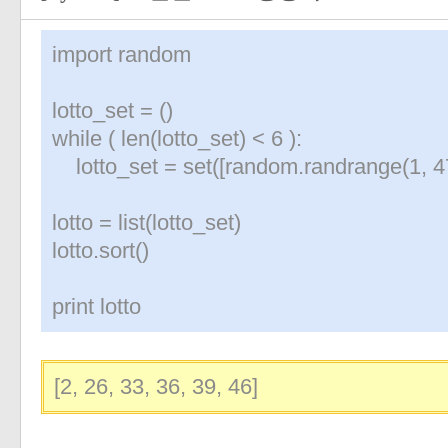
import random
lotto_set = ()
while ( len(lotto_set) < 6 ):
lotto_set = set([random.randrange(1, 47, 
lotto = list(lotto_set)
lotto.sort()
print lotto
[2, 26, 33, 36, 39, 46]