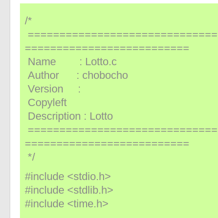
/*
==============================
==========================
Name : Lotto.c
Author : chobocho
Version :
Copyleft
Description : Lotto
==============================
==========================
*/
#include <stdio.h>
#include <stdlib.h>
#include <time.h>