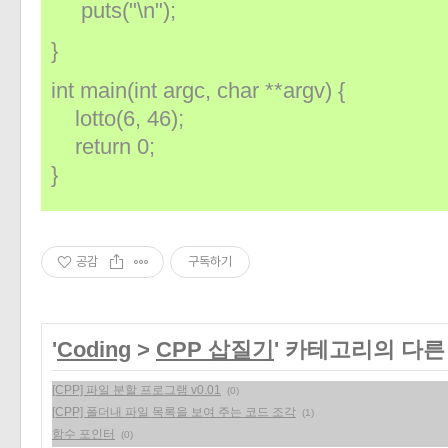
puts("\n");
}
int main(int argc, char **argv) {
lotto(6, 46);
return 0;
}
공감
구독하기
'
Coding
>
CPP 삽질기
' 카테고리의 다른
[CPP] 파일 분할 프로그램 v0.01
(0)
[CPP] 폴더내 파일 목록을 보여 주는 코드 조각
(1)
함수 포인터
(0)