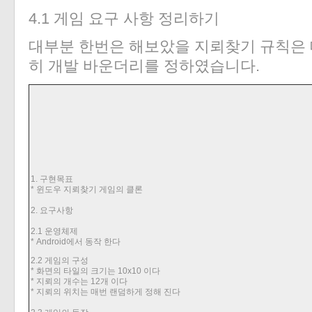
4.1 게임 요구 사항 정리하기
대부분 한번은 해보았을 지뢰찾기 규칙은 
히 개발 바운더리를 정하였습니다.
1.
구현목표
* 윈도우 지뢰찾기 게임의 클론
2.
요구사항
2.1
운영체제
* Android
에서 동작 한다
2.2
게임의 구성
* 화면의 타일의 크기는
10x10
이다
* 지뢰의 개수는
12
개 이다
* 지뢰의 위치는 매번 랜덤하게 정해 진다