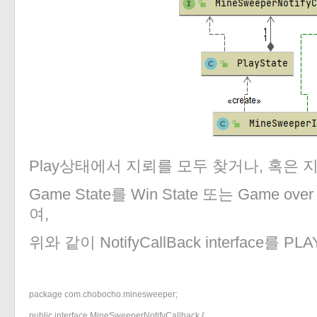
Play상태에서 지뢰를 모두 찾거나, 혹은 
Game State를 Win State 또는 Game o
여,
위와 같이 NotifyCallBack interface를 
package com.chobocho.minesweeper;

public interface MineSweeperNotifyCallback {
