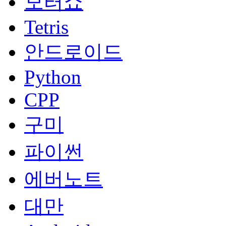
모터쇼
Tetris
안드로이드
Python
CPP
구미
파이썬
에버노트
대만