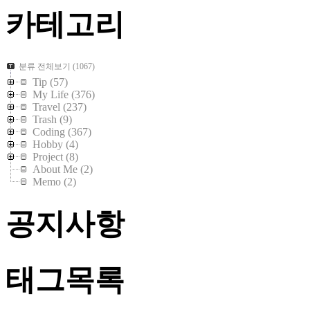
카테고리
분류 전체보기
(1067)
Tip
(57)
My Life
(376)
Travel
(237)
Trash
(9)
Coding
(367)
Hobby
(4)
Project
(8)
About Me
(2)
Memo
(2)
공지사항
태그목록