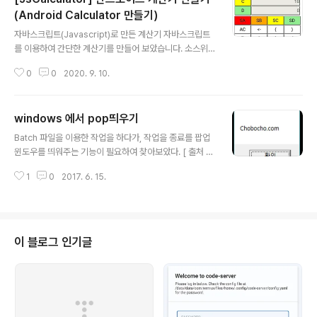
(Android Calculator 만들기)
글 내용
자바스크립트(Javascript)로 만든 계산기 자바스크립트
를 이용하여 간단한 계산기를 만들어 보았습니다. 소스위
치: github.com/chobocho/JsCalculator choboch
0
0
2020. 9. 10.
o/JsCalculator Javascript calculator. Contribute
to chobocho/JsCalculator development by crea
ting an account on GitHub. github.com 다운로드: p
windows 에서 pop띄우기
lay.google.com/store/apps/details?id=com.cho
글 내용
bocho.jscalculator Simple Calculator (계산기) - G
Batch 파일을 이용한 작업을 하다가, 작업을 종료를 팝업
oogle Play 앱 Simple Calculator (계산기) No Ad.
윈도우를 띄워주는 기능이 필요하여 찾아보았다. [ 출처 ]h
(광고가 없는 간단한 계산기 입니다...
ttps://stackoverflow.com/questions/774175/sh
1
0
2017. 6. 15.
ow-a-popup-message-box-from-a-windows-
batch-file 1. CSCRIPT [ msgbox.vbs ]Set args =
WScript.ArgumentsmsgText = args(0)MsgBox
msgText CSCRIPT msgbox.vbs "chobocho.co
m" 2. mshta 이용 mshta javascript:alert("choboc
이 블로그 인기글
ho.com!");close(); [ Python에서 호출 ]import os if
__name__ == '__main__': cmd = ..