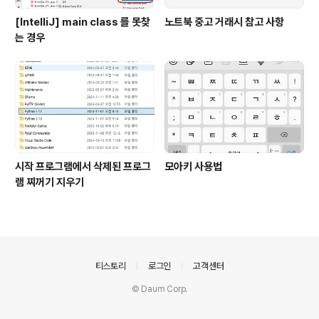
[IntelliJ] main class 를 못찾
노트북 중고 거래시 참고 사항
는 경우
시작 프로그램에서 삭제된 프로그
모아키 사용법
램 찌꺼기 지우기
의안내
티스토리
로그인
고객센터
© Daum Corp.