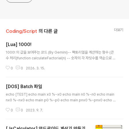
더보기
Coding/Script
의 다른 글
[Lua] 1000!
글 내용
1000! 의 값을 보여주는 코드 (By Gemini)-- 팩토리얼을 계산하는 함수 (큰
수 처리)function calculateFactorial(n) -- 숫자의 각 자릿수를 역순으로 저
장하는 테이블 (예: 123 -> {3, 2, 1}) local result = {1} for i = 2, n do loc
0
0
2026. 3. 15.
al carry = 0 -- 현재 result에 저장된 각 자릿수에 i를 곱함 for j = 1, #resul
t do local prod = result[j] * i + carry result[j] = prod % 10 -- 1의 자
리는 현재 자리에 남김 ..
[DOS] Batch 파일
글 내용
echo [TEST] echo main x0 %~x0 echo main n0 %~n0 echo main
nx0 %~nx0 echo main p0 %~p0 echo main pnx0 %~pnx0 echo m
ain d0 %~d0 echo main dpnx0 %~dpnx0 echo main f0 %~f0 실행
0
0
2023. 9. 7.
결과 C:\github>test C:\github>echo [TEST] [TEST] C:\github>ech
o main x0 .bat main x0 .bat C:\github>echo main n0 test main n0 t
est C:\github>echo main nx0 test.bat main nx0 test.bat C:\github
[JsCalculator] 안드로이드 계산기 만들기
>echo main p0 \github\ main p0 \github..