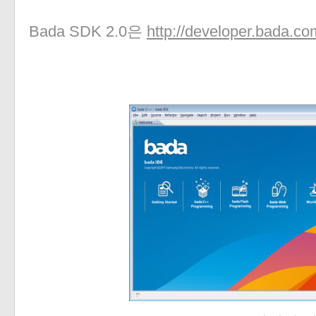
Bada SDK 2.0은
http://developer.bada.co