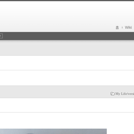
홈
Wiki
My Life/vers