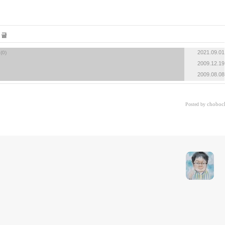
«
»
 글
2021.09.01
(0)
2009.12.19
2009.08.08
choboc
Posted by