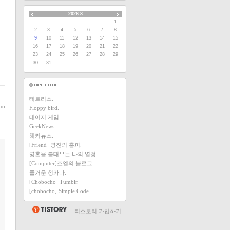
2026.8
1
2
3
4
5
6
7
8
9
10
11
12
13
14
15
16
17
18
19
20
21
22
23
24
25
26
27
28
29
30
31
테트리스.
ho
Floppy bird.
데이지 게임.
GeekNews.
해커뉴스.
[Friend] 영진의 홈피.
영혼을 불태우는 나의 열정..
[Computer]조엘의 블로그.
즐거운 청카바.
[Chobocho] Tumblr.
[chobocho] Simple Code ….
티스토리 가입하기