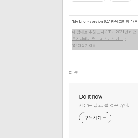
'
My Life
>
version 6.1
' 카테고리의 다른
내 맘대로 추천 도서 ( IT ) - 2021년 버전
우간다에서 온 크리스마스 카드
(0)
꽝! 다음기회를...
(0)
Do it now!
세상은 넓고, 볼 것은 많다.
구독하기