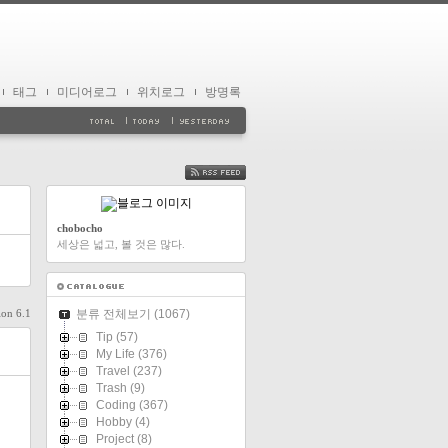
태그
미디어로그
위치로그
방명록
FEED
chobocho
세상은 넓고, 볼 것은 많다.
ion 6.1
분류 전체보기
(1067)
Tip
(57)
My Life
(376)
Travel
(237)
Trash
(9)
Coding
(367)
Hobby
(4)
Project
(8)