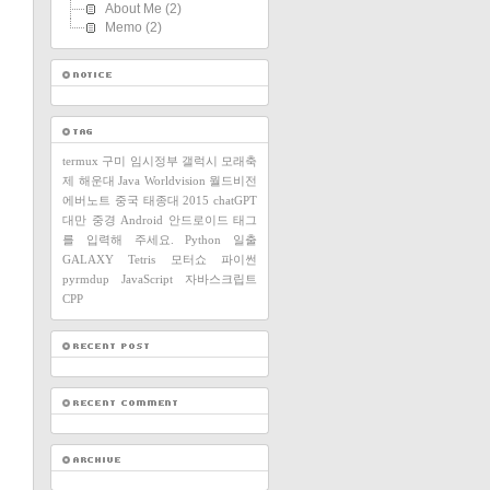
About Me
(2)
Memo
(2)
termux
구미
임시정부
갤럭시
모래축
제
해운대
Java
Worldvision
월드비전
에버노트
중국
태종대
2015
chatGPT
대만
중경
Android
안드로이드
태그
를 입력해 주세요.
Python
일출
GALAXY
Tetris
모터쇼
파이썬
pyrmdup
JavaScript
자바스크립트
CPP