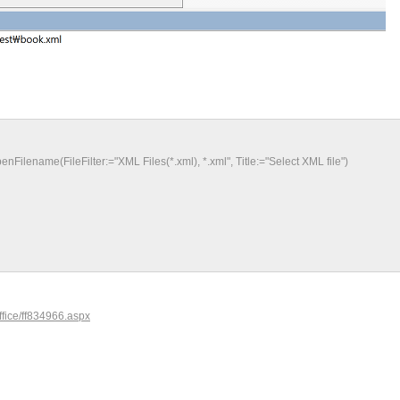
lename(FileFilter:="XML Files(*.xml), *.xml", Title:="Select XML file")
ffice/ff834966.aspx