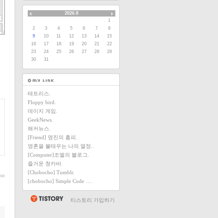
2026.8
1
2
3
4
5
6
7
8
9
10
11
12
13
14
15
16
17
18
19
20
21
22
23
24
25
26
27
28
29
30
31
테트리스.
Floppy bird.
데이지 게임.
GeekNews.
해커뉴스.
[Friend] 영진의 홈피.
영혼을 불태우는 나의 열정..
[Computer]조엘의 블로그.
즐거운 청카바.
[Chobocho] Tumblr.
ho
[chobocho] Simple Code ….
티스토리 가입하기