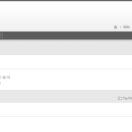
홈
Wiki
안 될 때
기
Tip/W