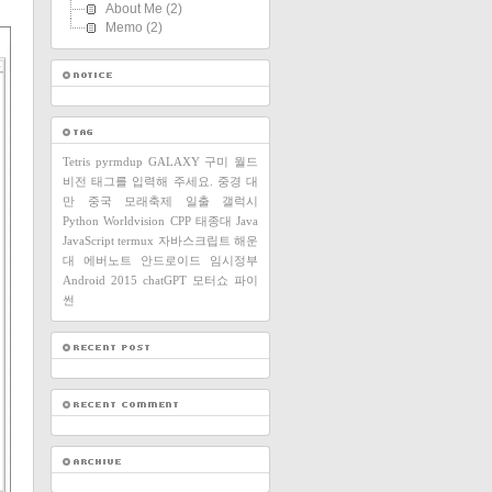
About Me
(2)
Memo
(2)
Tetris
pyrmdup
GALAXY
구미
월드
비전
태그를 입력해 주세요.
중경
대
만
중국
모래축제
일출
갤럭시
Python
Worldvision
CPP
태종대
Java
JavaScript
termux
자바스크립트
해운
대
에버노트
안드로이드
임시정부
Android
2015
chatGPT
모터쇼
파이
썬