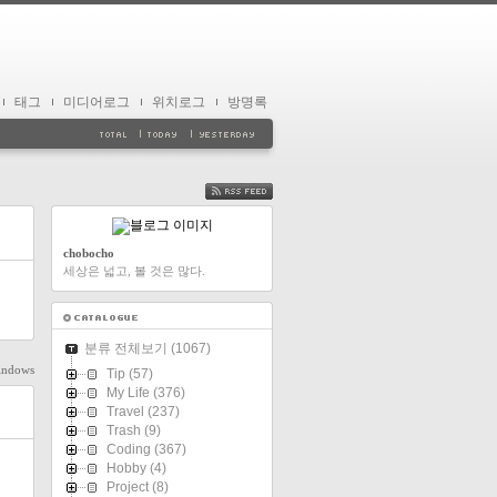
태그
미디어로그
위치로그
방명록
FEED
chobocho
세상은 넓고, 볼 것은 많다.
분류 전체보기
(1067)
indows
Tip
(57)
My Life
(376)
Travel
(237)
Trash
(9)
Coding
(367)
Hobby
(4)
Project
(8)