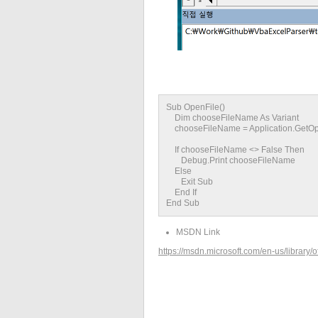
Sub OpenFile()
Dim chooseFileName As Variant
chooseFileName = Application.GetOpenFi
If chooseFileName <> False Then
Debug.Print chooseFileName
Else
Exit Sub
End If
End Sub
MSDN Link
https://msdn.microsoft.com/en-us/library/o