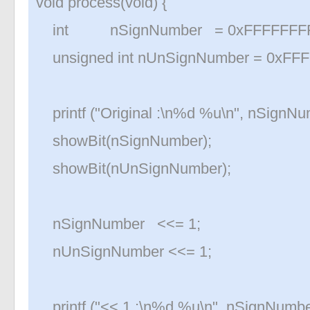
void process(void) {
«
»
int nSignNumber = 0xFFFFFFFF
unsigned int nUnSignNumber = 0xFF
printf ("Original :\n%d %u\n", nSignN
showBit(nSignNumber);
showBit(nUnSignNumber);
nSignNumber <<= 1;
nUnSignNumber <<= 1;
printf ("<< 1 :\n%d %u\n", nSignNumb