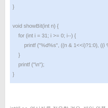
}
void showBit(int n) {
for (int i = 31; i >= 0; i--) {
printf ("%d%s", ((n & 1<<i)?1:0), ((i % 
}
printf ("\n");
}