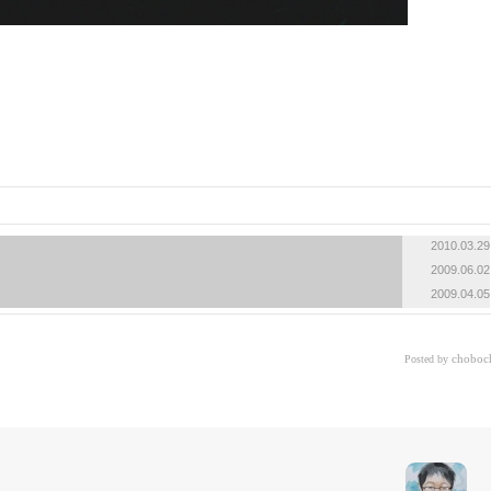
2010.03.29
2009.06.02
2009.04.05
choboc
Posted by