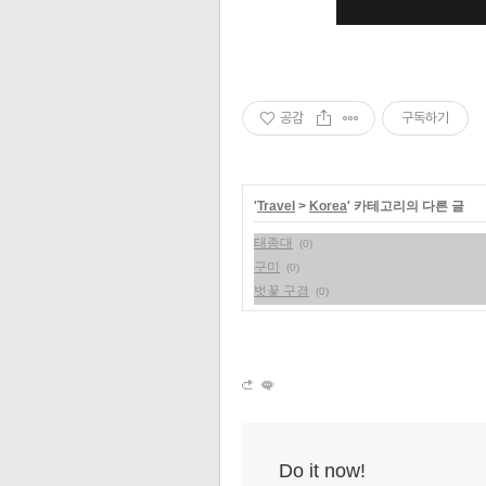
공감
구독하기
'
Travel
>
Korea
' 카테고리의 다른 글
태종대
(0)
구미
(0)
벗꽃 구경
(0)
Do it now!