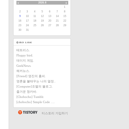
2026.8
1
2
3
4
5
6
7
8
9
10
11
12
13
14
15
16
17
18
19
20
21
22
23
24
25
26
27
28
29
30
31
테트리스.
Floppy bird.
데이지 게임.
GeekNews.
해커뉴스.
[Friend] 영진의 홈피.
영혼을 불태우는 나의 열정..
[Computer]조엘의 블로그.
즐거운 청카바.
[Chobocho] Tumblr.
[chobocho] Simple Code ….
티스토리 가입하기