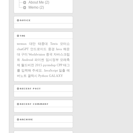
About Me
(2)
Memo
(2)
termux
대만
태종대
Tetris
모터쇼
chatGPT
안드로이드
중경
Java
해운
대
구미
Worldvision
중국
자바스크립
트
Android
파이썬
임시정부
모래축
제
월드비전
2015
pyrmdup
CPP
태그
를 입력해 주세요.
JavaScript
일출
에
버노트
갤럭시
Python
GALAXY