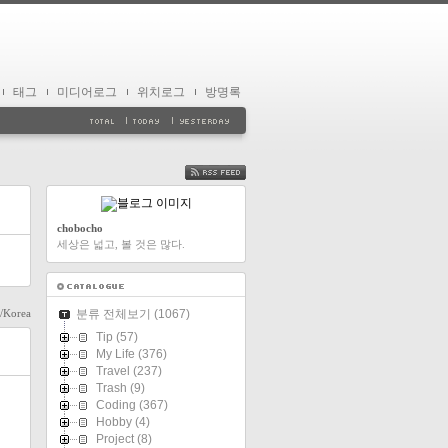
태그
미디어로그
위치로그
방명록
FEED
chobocho
세상은 넓고, 볼 것은 많다.
l/Korea
분류 전체보기
(1067)
Tip
(57)
My Life
(376)
Travel
(237)
Trash
(9)
Coding
(367)
Hobby
(4)
Project
(8)