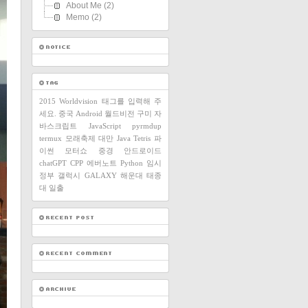
About Me
(2)
Memo
(2)
2015
Worldvision
태그를 입력해 주
세요.
중국
Android
월드비전
구미
자
바스크립트
JavaScript
pyrmdup
termux
모래축제
대만
Java
Tetris
파
이썬
모터쇼
중경
안드로이드
chatGPT
CPP
에버노트
Python
임시
정부
갤럭시
GALAXY
해운대
태종
대
일출