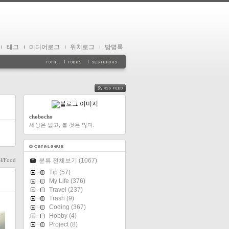
태그
미디어로그
위치로그
방명록
FEED
chobocho
세상은 넓고, 볼 것은 많다.
l/Food
분류 전체보기
(1067)
Tip
(57)
My Life
(376)
Travel
(237)
Trash
(9)
Coding
(367)
Hobby
(4)
Project
(8)