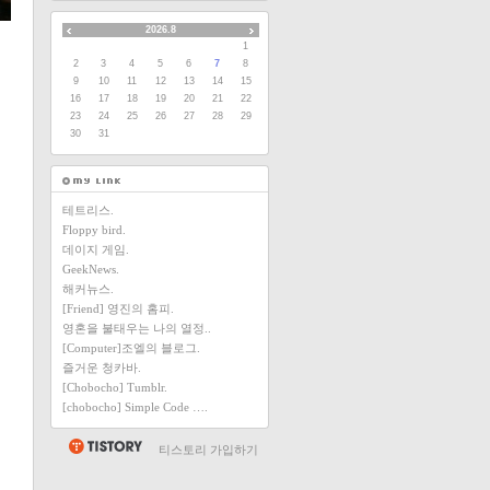
2026.8
1
2
3
4
5
6
7
8
9
10
11
12
13
14
15
16
17
18
19
20
21
22
23
24
25
26
27
28
29
30
31
테트리스.
Floppy bird.
데이지 게임.
GeekNews.
해커뉴스.
[Friend] 영진의 홈피.
영혼을 불태우는 나의 열정..
[Computer]조엘의 블로그.
즐거운 청카바.
[Chobocho] Tumblr.
[chobocho] Simple Code ….
티스토리 가입하기