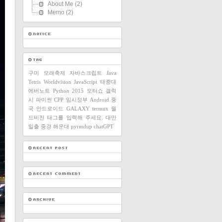
About Me
(2)
Memo
(2)
구미
모래축제
자바스크립트
Java
Tetris
Worldvision
JavaScript
태종대
에버노트
Python
2015
모터쇼
갤럭
시
파이썬
CPP
임시정부
Android
중
국
안드로이드
GALAXY
termux
월
드비전
태그를 입력해 주세요.
대만
일출
중경
해운대
pyrmdup
chatGPT