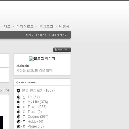
태그
미디어로그
위치로그
방명록
FEED
chobocho
세상은 넓고, 볼 것은 많다.
 (2015)
분류 전체보기
(1067)
Tip
(57)
My Life
(376)
Travel
(237)
Trash
(9)
Coding
(367)
Hobby
(4)
Project
(8)