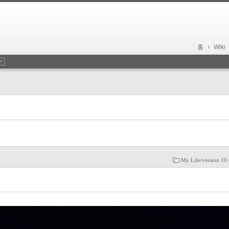
홈
Wiki
My Life/version 10