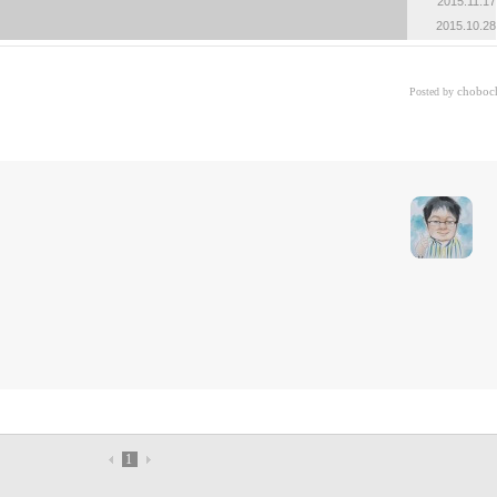
2015.11.17
2015.10.28
choboc
Posted by
1