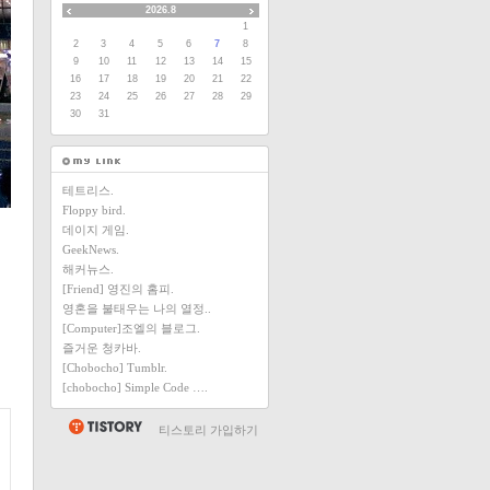
2026.8
1
2
3
4
5
6
7
8
9
10
11
12
13
14
15
16
17
18
19
20
21
22
23
24
25
26
27
28
29
30
31
테트리스.
Floppy bird.
데이지 게임.
GeekNews.
해커뉴스.
[Friend] 영진의 홈피.
영혼을 불태우는 나의 열정..
[Computer]조엘의 블로그.
즐거운 청카바.
[Chobocho] Tumblr.
[chobocho] Simple Code ….
티스토리 가입하기