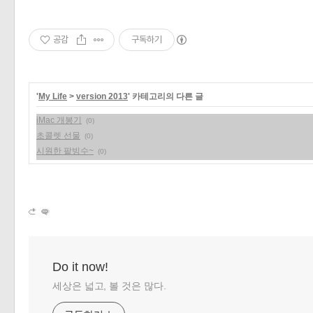
공감
구독하기
'
My Life
>
version 2013
' 카테고리의 다른 글
iMac 개봉기
(0)
초콜렛 선물
(0)
시원한 팥빙수~
(0)
Do it now!
세상은 넓고, 볼 것은 많다.