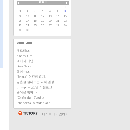
2026.8
1
2
3
4
5
6
7
8
9
10
11
12
13
14
15
16
17
18
19
20
21
22
23
24
25
26
27
28
29
30
31
테트리스.
Floppy bird.
데이지 게임.
GeekNews.
해커뉴스.
[Friend] 영진의 홈피.
영혼을 불태우는 나의 열정..
[Computer]조엘의 블로그.
즐거운 청카바.
[Chobocho] Tumblr.
[chobocho] Simple Code ….
티스토리 가입하기