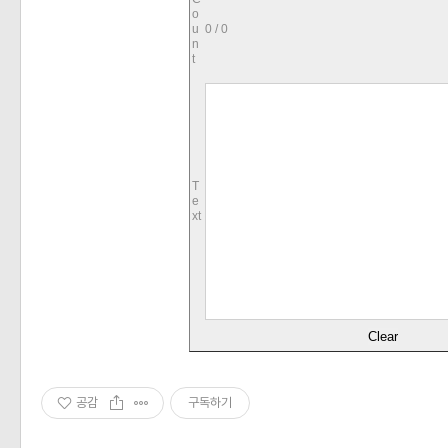
o
u
0 / 0
n
t
T
e
xt
공감
구독하기