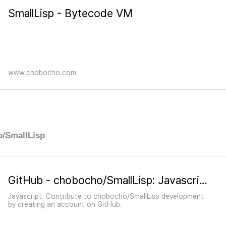
«
»
SmallLisp - Bytecode VM
www.chobocho.com
o/SmallLisp
GitHub - chobocho/SmallLisp: Javascript
Javascript. Contribute to chobocho/SmallLisp development
by creating an account on GitHub.