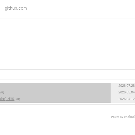
github.com
2026.07.28
2026.05.04
(0)
ire) 게임
2026.04.12
(0)
choboc
Posted by