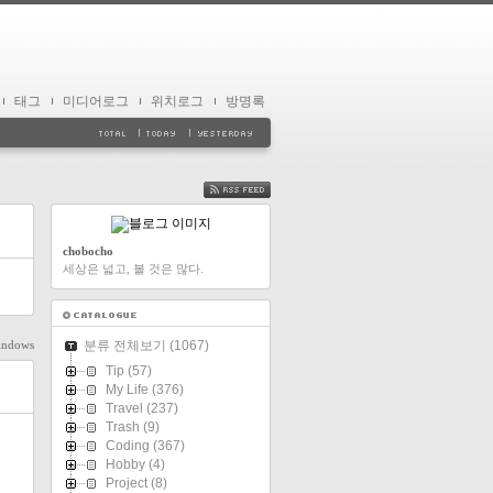
태그
미디어로그
위치로그
방명록
FEED
chobocho
세상은 넓고, 볼 것은 많다.
indows
분류 전체보기
(1067)
Tip
(57)
My Life
(376)
Travel
(237)
Trash
(9)
Coding
(367)
Hobby
(4)
Project
(8)