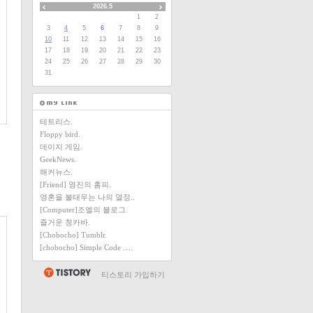
2026.5
1
2
3
4
5
6
7
8
9
10
11
12
13
14
15
16
17
18
19
20
21
22
23
24
25
26
27
28
29
30
31
테트리스.
Floppy bird.
데이지 게임.
GeekNews.
해커뉴스.
[Friend] 영진의 홈피.
영혼을 불태우는 나의 열정..
[Computer]조엘의 블로그.
즐거운 청카바.
[Chobocho] Tumblr.
[chobocho] Simple Code ….
티스토리 가입하기