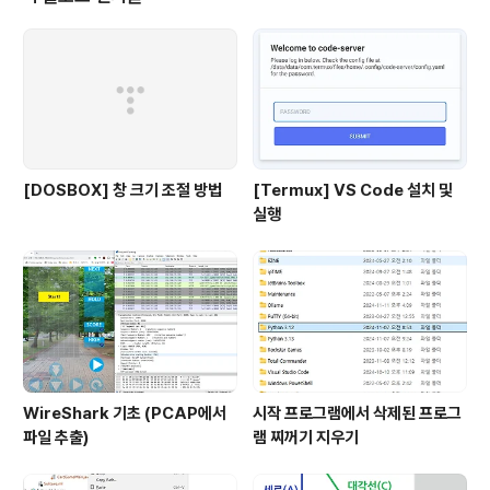
ame.quit() return draw_c..
[DOSBOX] 창 크기 조절 방법
[Termux] VS Code 설치 및
실행
WireShark 기초 (PCAP에서
시작 프로그램에서 삭제된 프로그
파일 추출)
램 찌꺼기 지우기