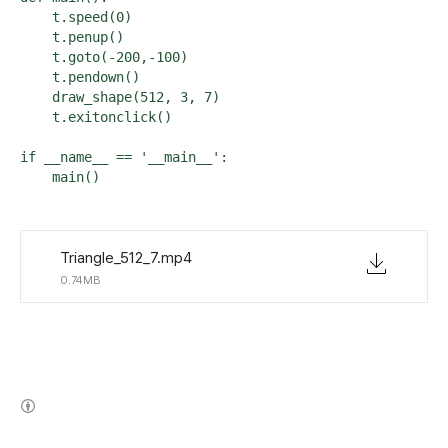
    t.speed(0)

    t.penup()

    t.goto(-200,-100)

    t.pendown()

    draw_shape(512, 3, 7)

    t.exitonclick()

if __name__ == '__main__':

    main()
Triangle_512_7.mp4
0.74MB
(새창열림)