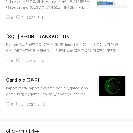
1. Tab : 자동 완성2. Shift + Tab : 함수의 설명을 보여준
ay 필드를 만들어 주세요 6. 근무자 리스트를 입
다 (Docstring)3. ESC (명령어 모드) 에서 Shfit + L : 줄
력 할 수 있는 worker 리스트 변수를 만들어 주세요 7. 근
번호를 보여준다 4. ESC (명령어 모드) 에서 D, D : 해당
무자 리스트에는 아래와 같은 형식의 딕셔너리 자료구조
0
0
2024. 5. 11.
셀을 삭제 한다5. ESC (명령어 모드) 에서 A : 해당 셀 아
를 이용해서 근무자의 제한 조건을 받게 해주세요 {최
래에 새로운 행을 추가한다6. Ctrl + Enter : 해당 셀을 실
대 근무일수..
행한다7. Alt + Enter : 해당 셀을 실행하고 아래에 새로
[SQL] BEGIN TRANSACTION
운 셀을 추가한다8. Shift + Enter : 해당 셀을 실행하고
글 내용
아래 셀로 이동한다. 만약 아래 셀이 없으면 새로운 셀을 추
Python으로 작성한 SQL문에서 대량의 insert를 수행시 느려지는 문제가 있
가한다.
어서, DB전문가에게 문의를 하니, 간단히 답을 알려 주셨다. 해결책은 "BEGIN
TRANSACTION"을 사용하면 되는 것이었다. 이 한줄을 넣고 나니, 10배 이
0
0
2024. 3. 7.
상 속도가 빨라졌다;; [기존코드] def insert(self, data): insert_memo_sq
l = '''INSERT INTO minim(title, memo) VALUES(?, ?);''' try: cur = sel
f.db_conn.cursor() cur.execute(insert_memo_sql, (data[0], data
Cardioid 그리기
[1])) self.db_conn.commit() print(cur.lastrowid) return cur.lastrowi
글 내용
d ..
import math import pygame def init_game(): py
game.init() pygame.key.set_repeat(0) canvas =
pygame.display.set_mode((800, 600)) fps_cloc
0
0
2024. 2. 17.
k = pygame.time.Clock() return canvas, fps_cloc
k def main(): canvas, fps_clock = init_game() title
= 'Cardioid' pygame.display.set_caption(title) m
ax_dots = 300 while True: for event in pygame.
event.get(): if event.type == pygame.QUIT: pyg
이 블로그 인기글