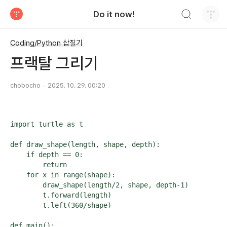
검색하기
Do it now!
티스토리
Coding/Python 삽질기
프랙탈 그리기
chobocho
2025. 10. 29. 00:20
import turtle as t

def draw_shape(length, shape, depth):

    if depth == 0:

        return

    for x in range(shape):

        draw_shape(length/2, shape, depth-1)

        t.forward(length)

        t.left(360/shape)

def main():
